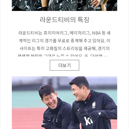
라운드티비의 특징
라운드티비는 프리미어리그, 메이저리그, NBA 등 세
계적인 리그의 경기를 무료로 중계해 주고 있어요. 이
사이트는 특히 고화질의 스트리밍을 제공해, 경기의
생생한 현장을 그대로 느낄 수 있어요. 또, 다양한 분석
자료도 함께 제공해 주기 때문에 경기를 보다 깊이 있
더보기
게 이해할 수 있어요. 경기 일정이나 결과를 손쉽게 확
인할 수 있는 인터페이스도 장점이에요.